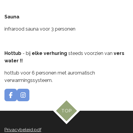
Sauna
infrarood sauna voor 3 personen
Hottub
- bij
elke verhuring
steeds voorzien van
vers
water !!
hottub voor 6 personen met auromatisch
verwarmingssysteem.
F
I
a
n
c
s
TOP
e
t
b
a
o
g
Privacybeleid.pdf
o
r