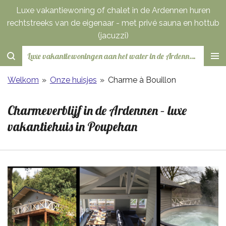
Luxe vakantiewoning of chalet in de Ardennen huren
Ga
rechtstreeks van de eigenaar - met privé sauna en hottub
direct
(jacuzzi)
naar
de
Luxe vakantiewoningen aan het water in de Ardennen met privé sauna en jaccuzi - rechtstreeks van de eigenaar te huur
hoofdinhoud
Welkom
»
Onze huisjes
»
Charme à Bouillon
Charmeverblijf in de Ardennen – luxe
vakantiehuis in Poupehan