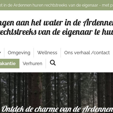
t in de Ardennen huren rechtstreeks van de eigenaar - met pr
gen aan het water in de Ardenne
rechtstreeks van de eigenaar te hu
Omgeving
Wellness
Ons verhaal /contact
akantie
Verhuren
Ontdek de charme van de Ardennen