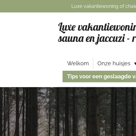
Luxe vakantiewoning of chale
Ga
direct
naar
Luxe vakantiewonin
de
sauna en jaccuzi - 
hoofdinhoud
Welkom
Onze huisjes
Tips voor een geslaagde v