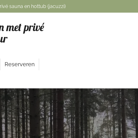
ivé sauna en hottub (jacuzzi)
n met privé
ur
Reserveren