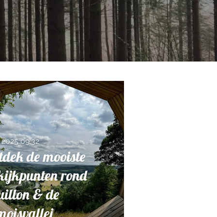
n 2025
09:32
tdek de mooiste
kijkpunten rond
illon & de
oisvallei