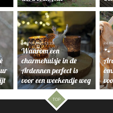
24 mei 2025
13:39
24 m
Waarom een
🐾 
e
charmehuisje in de
Ar
uur
Ardennen perfect is
omh
ijt
voor een weekendje weg
voo
TOP