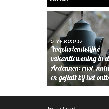
24 mei 2025
15:26
Vogelvriendelijke
vakantiewoning in d
Ardennen: rust, nat
en gefluit bij het ontb
Privacybeleid.pdf