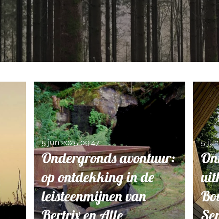
5 jun 2025
09:47
5 ju
Ondergronds avontuur:
On
op ontdekking in de
uit
leisteenmijnen van
Bou
Bertrix en Alle
Sem