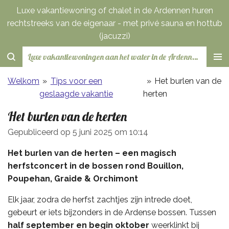
Luxe vakantiewoning of chalet in de Ardennen huren
Ga
rechtstreeks van de eigenaar - met privé sauna en hottub
direct
(jacuzzi)
naar
de
Luxe vakantiewoningen aan het water in de Ardennen met privé sauna en jaccuzi - rechtstreeks van de eigenaar te huur
hoofdinhoud
Welkom
»
Tips voor een
»
Het burlen van de
geslaagde vakantie
herten
Het burlen van de herten
Gepubliceerd op 5 juni 2025 om 10:14
Het burlen van de herten – een magisch
herfstconcert in de bossen rond Bouillon,
Poupehan, Graide & Orchimont
Elk jaar, zodra de herfst zachtjes zijn intrede doet,
gebeurt er iets bijzonders in de Ardense bossen. Tussen
half september en begin oktober
weerklinkt bij