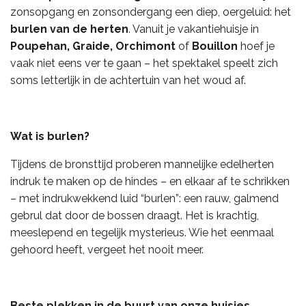
zonsopgang en zonsondergang een diep, oergeluid: het
burlen van de herten
. Vanuit je vakantiehuisje in
Poupehan, Graide, Orchimont
of
Bouillon
hoef je
vaak niet eens ver te gaan – het spektakel speelt zich
soms letterlijk in de achtertuin van het woud af.
Wat is burlen?
Tijdens de bronsttijd proberen mannelijke edelherten
indruk te maken op de hindes – en elkaar af te schrikken
– met indrukwekkend luid “burlen”: een rauw, galmend
gebrul dat door de bossen draagt. Het is krachtig,
meeslepend en tegelijk mysterieus. Wie het eenmaal
gehoord heeft, vergeet het nooit meer.
Beste plekken in de buurt van onze huisjes